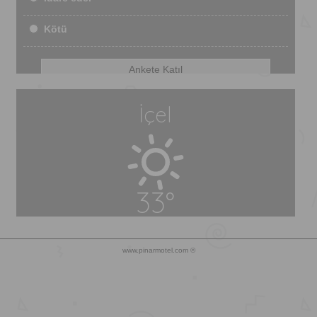
Kötü
İçel
33°
www.pinarmotel.com ©