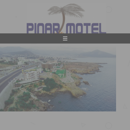
Anasayfa
Kurumsal
Tanıtım
Odalarımız
Ziyaretçi Defteri