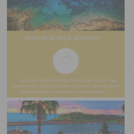
Aydıncıktaki doğal güzellikler
Aydıncıkta görülmeye değer bir çok değer ve tarihi yapı
bulunmaktadır. Özellikle Dünyanın 8. harikası diyebileceğimiz
Aynalıgöl mağarası'nı görmenizi tavsiye ediyoruz.